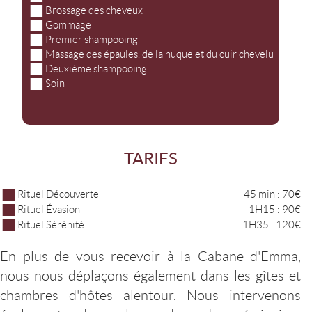
Brossage des cheveux
Gommage
Premier shampooing
Massage des épaules, de la nuque et du cuir chevelu
Deuxième shampooing
Soin
TARIFS
Rituel Découverte
45 min : 70€
Rituel Évasion
1H15 : 90€
Rituel Sérénité
1H35 : 120€
En plus de vous recevoir à la Cabane d'Emma,
nous nous déplaçons également dans les gîtes et
chambres d'hôtes alentour. Nous intervenons